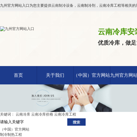
九州官方网站入口为您主要提供
云南制冷设备
，云南制冷剂，云南冷库工程等相关的
云南冷库安
优质冷库，做足
首页
关于我们
（中国）官方网站
九州官方网
关键词：
云南冷库
云南冷库价格
云南冷库工程
（中国）官方网站
制冷制热工程