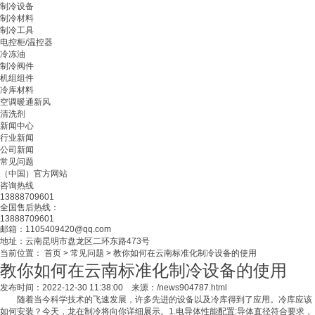
制冷设备
制冷材料
制冷工具
电控柜/温控器
冷冻油
制冷阀件
机组组件
冷库材料
空调暖通新风
清洗剂
新闻中心
行业新闻
公司新闻
常见问题
（中国）官方网站
咨询热线
13888709601
全国售后热线：
13888709601
邮箱：
1105409420@qq.com
地址：云南昆明市盘龙区二环东路473号
当前位置：
首页
>
常见问题
>
教你如何在云南标准化制冷设备的使用
教你如何在云南标准化制冷设备的使用
发布时间：2022-12-30 11:38:00 来源：/news904787.html
随着当今科学技术的飞速发展，许多先进的设备以及冷库得到了应用。冷库应该
如何安装？今天，龙在制冷将向你详细展示。1.电导体性能配置:导体直径符合要求，