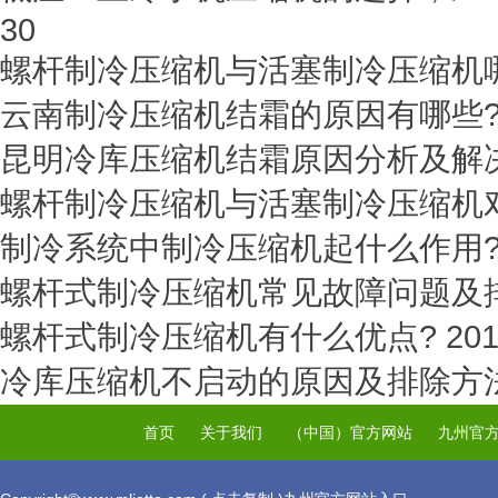
30
螺杆制冷压缩机与活塞制冷压缩机
云南制冷压缩机结霜的原因有哪些
昆明冷库压缩机结霜原因分析及解
螺杆制冷压缩机与活塞制冷压缩机
制冷系统中制冷压缩机起什么作用
螺杆式制冷压缩机常见故障问题及
螺杆式制冷压缩机有什么优点?
201
冷库压缩机不启动的原因及排除方
首页
关于我们
（中国）官方网站
九州官