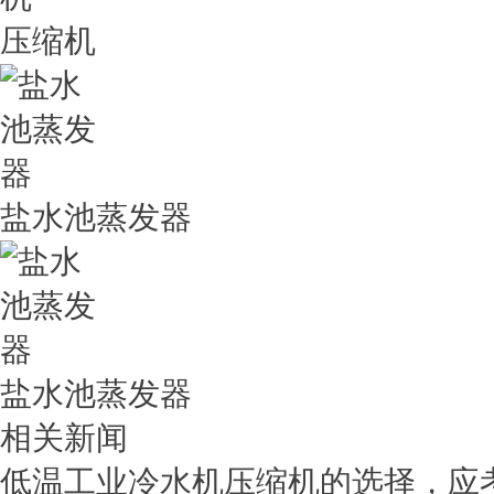
压缩机
盐水池蒸发器
盐水池蒸发器
相关新闻
低温工业冷水机压缩机的选择，应