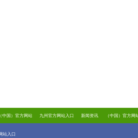
（中国）官方网站
九州官方网站入口
新闻资讯
（中国）官方网
方网站入口