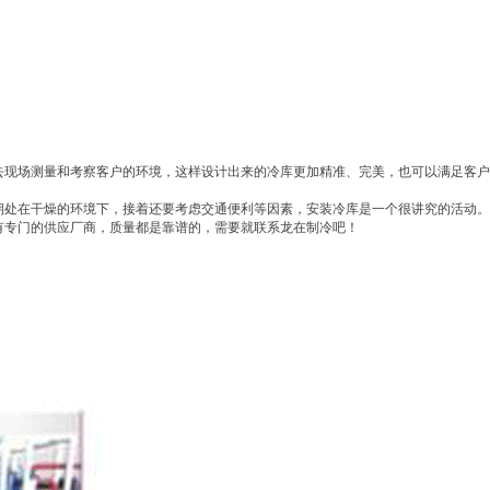
去现场测量和考察客户的环境，这样设计出来的冷库更加精准、完美，也可以满足客户
期处在干燥的环境下，接着还要考虑交通便利等因素，安装冷库是一个很讲究的活动。
有专门的供应厂商，质量都是靠谱的，需要就联系龙在制冷吧！