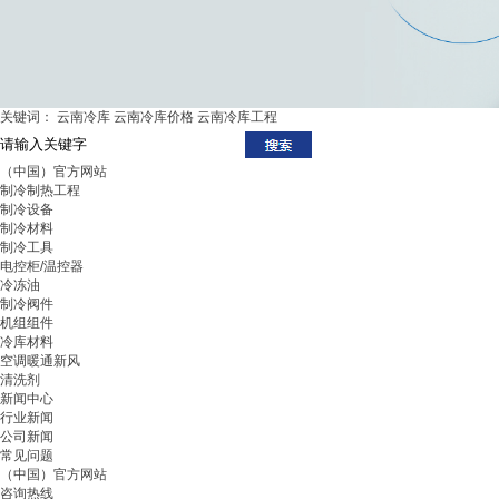
关键词：
云南冷库
云南冷库价格
云南冷库工程
（中国）官方网站
制冷制热工程
制冷设备
制冷材料
制冷工具
电控柜/温控器
冷冻油
制冷阀件
机组组件
冷库材料
空调暖通新风
清洗剂
新闻中心
行业新闻
公司新闻
常见问题
（中国）官方网站
咨询热线